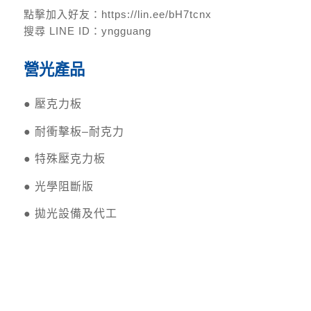
點擊加入好友：
https://lin.ee/bH7tcnx
搜尋 LINE ID：yngguang
營光產品
●
壓克力板
●
耐衝擊板–耐克力
●
特殊壓克力板
●
光學阻斷版
●
拋光設備及代工