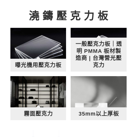
澆 鑄 壓 克 力 板
一般壓克力板｜透
明 PMMA 板材製
造商 | 台灣營光壓
曝光機用壓克力板
克力
霧面壓克力
35mm以上厚板