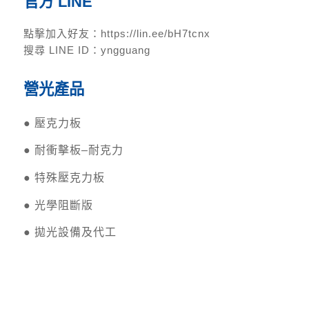
官方 LINE
點擊加入好友：
https://lin.ee/bH7tcnx
搜尋 LINE ID：yngguang
營光產品
●
壓克力板
●
耐衝擊板–耐克力
●
特殊壓克力板
●
光學阻斷版
●
拋光設備及代工