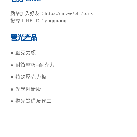
點擊加入好友：
https://lin.ee/bH7tcnx
搜尋 LINE ID：yngguang
營光產品
●
壓克力板
●
耐衝擊板–耐克力
●
特殊壓克力板
●
光學阻斷版
●
拋光設備及代工