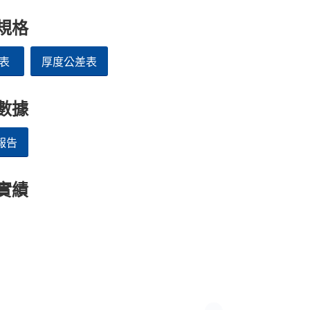
規格
表
厚度公差表
數據
報告
實績