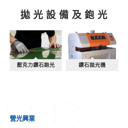
拋 光 設 備 及 鉋 光
壓克力鑽石鉋光
鑽石拋光機
營光興業