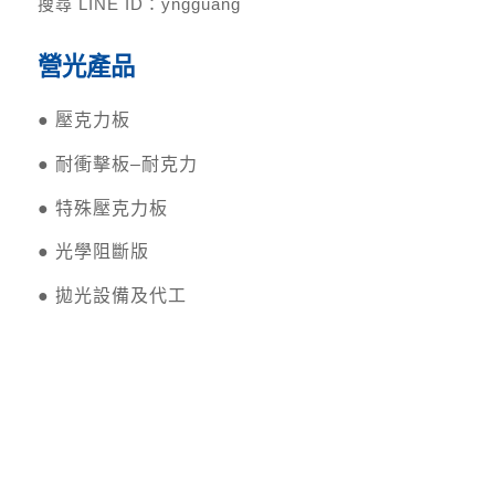
搜尋 LINE ID：yngguang
營光產品
●
壓克力板
●
耐衝擊板–耐克力
●
特殊壓克力板
●
光學阻斷版
●
拋光設備及代工